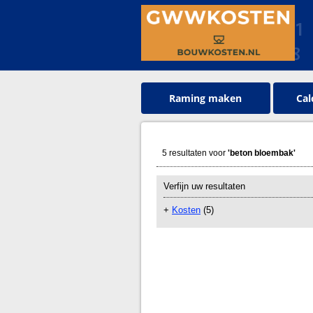
Raming maken
Cal
5 resultaten voor
'beton bloembak'
Verfijn uw resultaten
+
Kosten
(5)