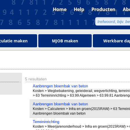
Home
Help
Producten
Ab
culatie maken
MJOB maken
Werkbare da
5 resultaten
Aanbrengen bloembak van beton
Kosten > Wegbebakening, geleiderail, wegverlichting, terrein
> 63 Terreininrichting > 63.99 Algemeen > 63.99.81 Aanbren
Aanbrengen bloembak van beton
Kosten > Calculeren > Infra en groen(2015RAW) > 63 Terreini
Aanbrengen bloembak van beton
Terreininrichting
Kosten > Meerjarenonderhoud > Infra en groen(2015RAW) > 6