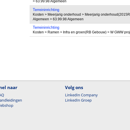
> 63.99.98 Algemeen
Terreininrichting
Kosten > Meerjarig onderhoud > Meerjarig onderhoud(2015RA
Algemeen > 63.99.98 Algemeen
Terreininrichting
Kosten > Ramen > Infra en groen(RB Gebouw) > W GWW projec
nel naar
Volg ons
AQ
LinkedIn Company
andleidingen
LinkedIn Groep
ebshop