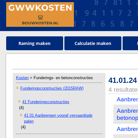
Raming maken
Calculatie maken
Kosten
> Funderings- en betonconstructies
41.01.
Funderingsconstructies (2015RAW)
4 resultat
Aanbren
41 Funderingsconstructies
(4)
Aanbren
41.01 Aanbrengen vooraf vervaardigde
betonop
palen
(4)
Aanbren