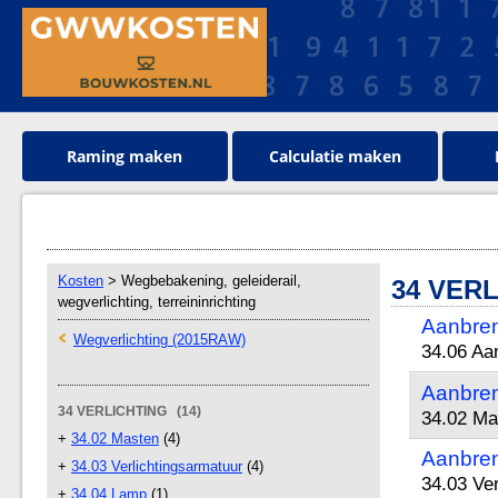
Raming maken
Calculatie maken
Kosten
> Wegbebakening, geleiderail,
34 VER
wegverlichting, terreininrichting
Aanbren
Wegverlichting (2015RAW)
34.06 Aa
Aanbren
34 VERLICHTING (14)
34.02 Ma
+
34.02 Masten
(4)
Aanbren
+
34.03 Verlichtingsarmatuur
(4)
34.03 Ve
+
34.04 Lamp
(1)