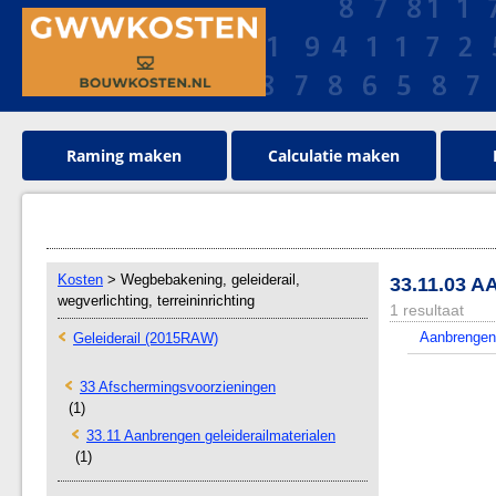
Raming maken
Calculatie maken
Kosten
> Wegbebakening, geleiderail,
33.11.03 
wegverlichting, terreininrichting
1 resultaat
Aanbrengen 
Geleiderail (2015RAW)
33 Afschermingsvoorzieningen
(1)
33.11 Aanbrengen geleiderailmaterialen
(1)