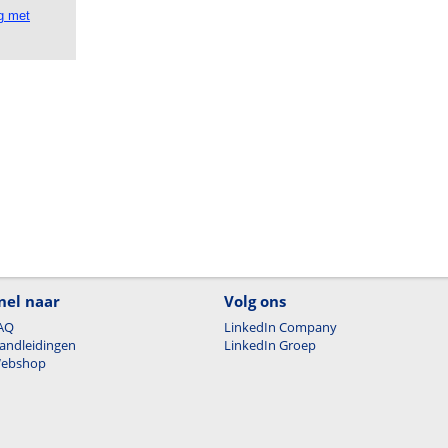
g met
nel naar
Volg ons
AQ
LinkedIn Company
andleidingen
LinkedIn Groep
ebshop