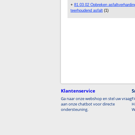
+
81.03.02 Opbreken asfaltverhardin
teerhoudend asfalt
(1)
Klantenservice
S
Ga naar onze webshop en stel uw vraag
F
aan onze chatbot voor directe
H
ondersteuning.
W