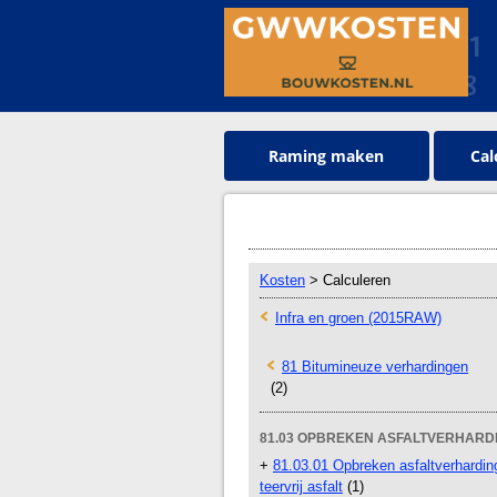
Raming maken
Cal
Kosten
> Calculeren
Infra en groen (2015RAW)
81 Bitumineuze verhardingen
(2)
81.03 OPBREKEN ASFALTVERHARD
+
81.03.01 Opbreken asfaltverhardin
teervrij asfalt
(1)