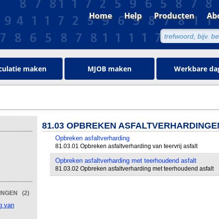
Home
Help
Producten
Ab
culatie maken
MJOB maken
Werkbare da
81.03 OPBREKEN ASFALTVERHARDINGE
Opbreken asfaltverharding
81.03.01 Opbreken asfaltverharding van teervrij asfalt
Opbreken asfaltverharding met teerhoudend asfalt
81.03.02 Opbreken asfaltverharding met teerhoudend asfalt
INGEN (2)
g van