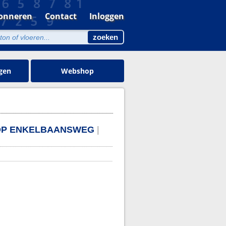
onneren
Contact
Inloggen
gen
Webshop
) OP ENKELBAANSWEG
|