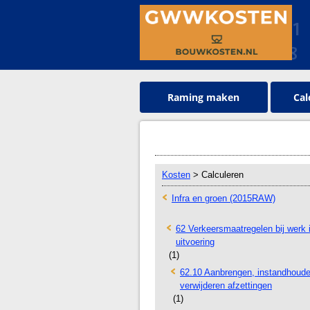
Raming maken
Cal
Kosten
> Calculeren
Infra en groen (2015RAW)
62 Verkeersmaatregelen bij werk 
uitvoering
(1)
62.10 Aanbrengen, instandhoud
verwijderen afzettingen
(1)