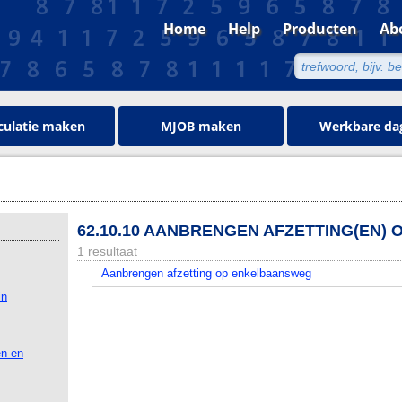
Home
Help
Producten
Ab
culatie maken
MJOB maken
Werkbare da
62.10.10 AANBRENGEN AFZETTING(EN
1 resultaat
Aanbrengen afzetting op enkelbaansweg
in
en en