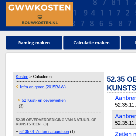
Raming maken
Calculatie maken
Kosten
> Calculeren
52.35 
KUNST
Infra en groen (2015RAW)
Aanbren
52 Kust- en oeverwerken
52.35.11
(3)
Aanbren
52.35 OEVERVERDEDIGING VAN NATUUR- OF
52.35.11
KUNSTSTEEN (3)
+
52.35.01 Zetten natuursteen
(1)
Zetten 