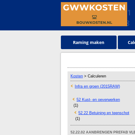
Raming maken
Cal
Kosten
> Calculeren
Infra en groen (2015RAW)
52 Kust- en oeverwerken
(1)
52.22 Betuining en teenschot
(1)
52.22.02 AANBRENGEN PREFAB V