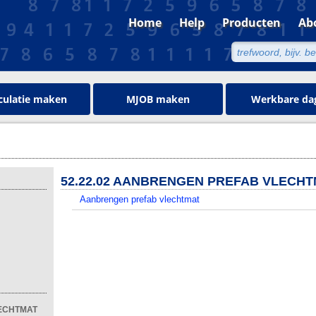
Home
Help
Producten
Ab
culatie maken
MJOB maken
Werkbare da
52.22.02 AANBRENGEN PREFAB VLECH
Aanbrengen prefab vlechtmat
LECHTMAT