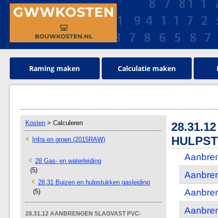
Raming maken
Calculatie maken
Kosten
> Calculeren
28.31.
HULPS
Infra en groen (2015RAW)
Aanbren
28 Gas- en waterleiding
(5)
Aanbren
28.31 Buizen en hulpstukken gasleiding
Aanbren
(5)
Aanbren
28.31.12 AANBRENGEN SLAGVAST PVC-