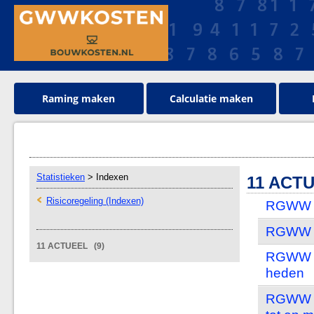
Raming maken
Calculatie maken
Statistieken
> Indexen
11 ACT
Risicoregeling (Indexen)
RGWW in
RGWW in
11 ACTUEEL (9)
RGWW in
heden
RGWW in