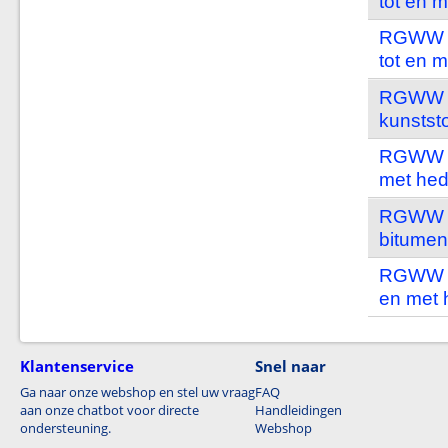
tot en 
RGWW in
tot en 
RGWW in
kunstst
RGWW in
met he
RGWW in
bitumen
RGWW in
en met
Klantenservice
Snel naar
Ga naar onze webshop en stel uw vraag
FAQ
aan onze chatbot voor directe
Handleidingen
ondersteuning.
Webshop