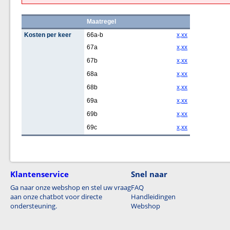
Maatregel
Kosten per keer
66a-b
x,xx
67a
x,xx
67b
x,xx
68a
x,xx
68b
x,xx
69a
x,xx
69b
x,xx
69c
x,xx
Klantenservice
Snel naar
Ga naar onze webshop en stel uw vraag
FAQ
aan onze chatbot voor directe
Handleidingen
ondersteuning.
Webshop