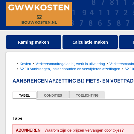
Raming maken
Calculatie maken
Kosten
Verkeersmaatregelen bij werk in uitvoering
Verkeersmaat
62.10 Aanbrengen, instandhouden en verwijderen afzettingen
62.10
AANBRENGEN AFZETTING BIJ FIETS- EN VOETPA
TABEL
CONDITIES
TOELICHTING
Tabel
ABONNEREN:
Waarom zijn de prijzen vervangen door x-jes?