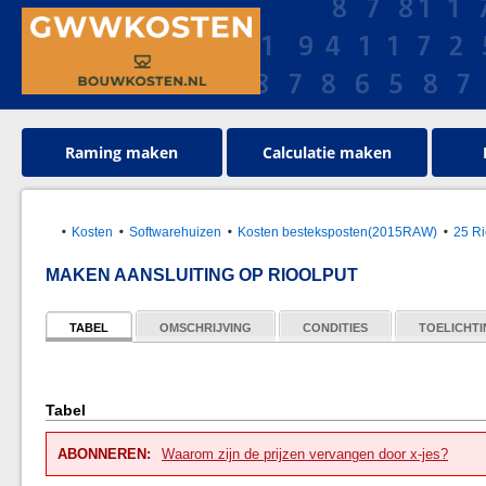
Raming maken
Calculatie maken
Kosten
Softwarehuizen
Kosten besteksposten(2015RAW)
25 Ri
MAKEN AANSLUITING OP RIOOLPUT
TABEL
OMSCHRIJVING
CONDITIES
TOELICHT
Tabel
ABONNEREN:
Waarom zijn de prijzen vervangen door x-jes?