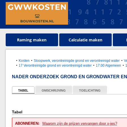
Raming maken
Calculatie maken
Kosten
Sloopwerk, verontreinigde grond en verontreinigd water
V
17 Verontreinigde grond en verontreinigd water
17.00 Algemeen
NADER ONDERZOEK GROND EN GRONDWATER EN 
TABEL
OMSCHRIJVING
TOELICHTING
Tabel
ABONNEREN:
Waarom zijn de prijzen vervangen door x-jes?