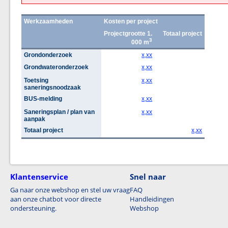
Werkzaamheden
Kosten per project
Projectgrootte 1.
Totaal project
3
000 m
Grondonderzoek
x,xx
Grondwateronderzoek
x,xx
Toetsing
x,xx
saneringsnoodzaak
BUS-melding
x,xx
Saneringsplan / plan van
x,xx
aanpak
Totaal project
x,xx
Klantenservice
Snel naar
Ga naar onze webshop en stel uw vraag
FAQ
aan onze chatbot voor directe
Handleidingen
ondersteuning.
Webshop