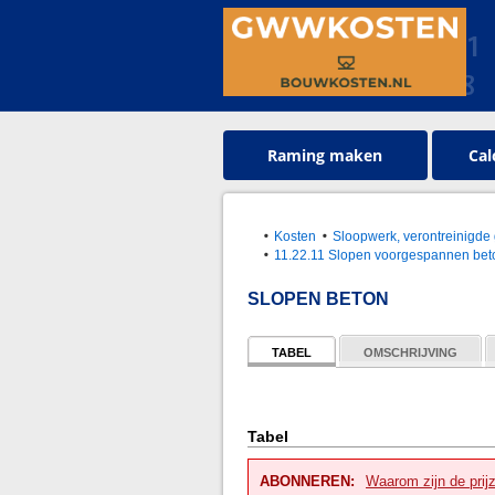
Raming maken
Cal
Kosten
Sloopwerk, verontreinigde 
11.22.11 Slopen voorgespannen bet
SLOPEN BETON
TABEL
OMSCHRIJVING
Tabel
ABONNEREN:
Waarom zijn de prij