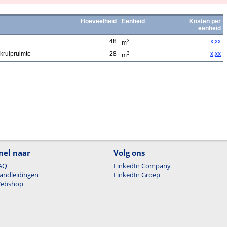
Hoeveelheid
Eenheid
Kosten per
eenheid
48
3
x,xx
m
kruipruimte
28
3
x,xx
m
nel naar
Volg ons
AQ
LinkedIn Company
andleidingen
LinkedIn Groep
ebshop