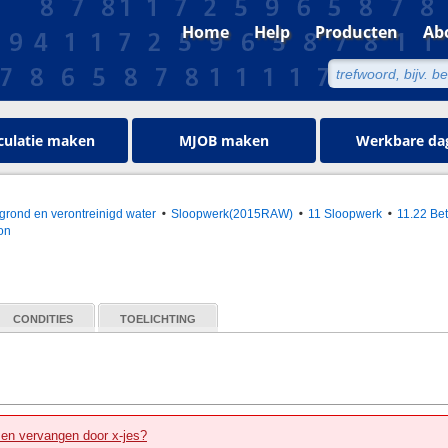
Home
Help
Producten
Ab
culatie maken
MJOB maken
Werkbare da
grond en verontreinigd water
Sloopwerk(2015RAW)
11 Sloopwerk
11.22 Be
on
CONDITIES
TOELICHTING
zen vervangen door x-jes?