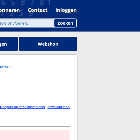
onneren
Contact
Inloggen
gen
Webshop
tonwerk
Reageer op deze kostentabel
|
download tabel