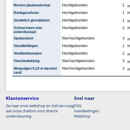
Resten plaatmateriaal
Hechtgebonden
1
Rookgasafvoer
Hechtgebonden
1
Sandwich gevelplaten
Hechtgebonden
1
Schoorsteen met
Hechtgebonden
2
asbestkanaal
Spuitasbest
Niet-hechtgebonden
3
Standleidingen
Hechtgebonden
1
Ventilatiekanalen
Hechtgebonden
2
Vloerbedekking
Niet-hechtgebonden
3
Wegzuigen 0,10 m besmet
Niet-hechtgebonden
3
zand
Klantenservice
Snel naar
Ga naar onze webshop en stel uw vraag
FAQ
aan onze chatbot voor directe
Handleidingen
ondersteuning.
Webshop