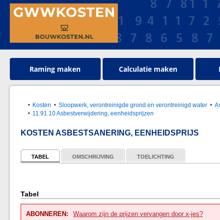
Raming maken
Calculatie maken
Kosten
Sloopwerk, verontreinigde grond en verontreinigd water
A
11.91.10 Asbestverwijdering, eenheidsprijzen
KOSTEN ASBESTSANERING, EENHEIDSPRIJS
TABEL
OMSCHRIJVING
TOELICHTING
Tabel
ABONNEREN:
Waarom zijn de prijzen vervangen door x-jes?