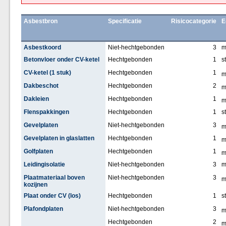
Asbestbron
Specificatie
Risicocategorie
E
Asbestkoord
Niet-hechtgebonden
3
Betonvloer onder CV-ketel
Hechtgebonden
1
s
CV-ketel (1 stuk)
Hechtgebonden
1
Dakbeschot
Hechtgebonden
2
Dakleien
Hechtgebonden
1
Flenspakkingen
Hechtgebonden
1
s
Gevelplaten
Niet-hechtgebonden
3
Gevelplaten in glaslatten
Hechtgebonden
1
Golfplaten
Hechtgebonden
1
Leidingisolatie
Niet-hechtgebonden
3
Plaatmateriaal boven
Niet-hechtgebonden
3
kozijnen
Plaat onder CV (los)
Hechtgebonden
1
s
Plafondplaten
Niet-hechtgebonden
3
Hechtgebonden
2