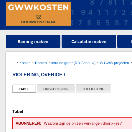
Raming maken
Calculatie maken
Kosten
Ramen
Infra en groen(RB Gebouw)
W GWW projecten
RIOLERING, OVERIGE I
TABEL
OMSCHRIJVING
TOELICHTING
Tabel
ABONNEREN:
Waarom zijn de prijzen vervangen door x-jes?