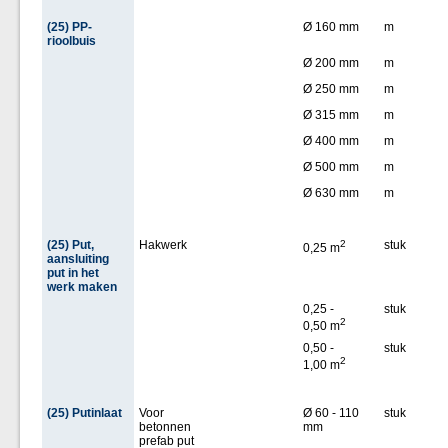
(25) PP-
Ø 160 mm
m
rioolbuis
Ø 200 mm
m
Ø 250 mm
m
Ø 315 mm
m
Ø 400 mm
m
Ø 500 mm
m
Ø 630 mm
m
(25) Put,
Hakwerk
2
stuk
0,25 m
aansluiting
put in het
werk maken
0,25 -
stuk
2
0,50 m
0,50 -
stuk
2
1,00 m
(25) Putinlaat
Voor
Ø 60 - 110
stuk
betonnen
mm
prefab put