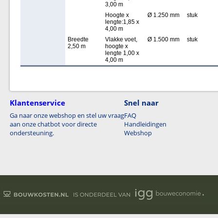
3,00 m
Hoogte x
Ø 1.250 mm
stuk
lengte:1,85 x
4,00 m
Breedte
Vlakke voet,
Ø 1.500 mm
stuk
2,50 m
hoogte x
lengte 1,00 x
4,00 m
Klantenservice
Snel naar
Ga naar onze webshop en stel uw vraag
FAQ
aan onze chatbot voor directe
Handleidingen
ondersteuning.
Webshop