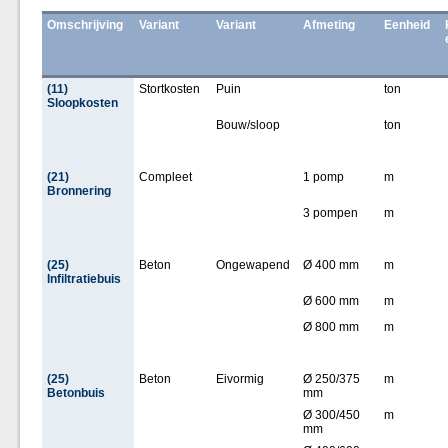
Omschrijving
Variant
Variant
Afmeting
Eenheid
(11)
Stortkosten
Puin
ton
Sloopkosten
Bouw/sloop
ton
(21)
Compleet
1 pomp
m
Bronnering
3 pompen
m
(25)
Beton
Ongewapend
Ø 400 mm
m
Infiltratiebuis
Ø 600 mm
m
Ø 800 mm
m
(25)
Beton
Eivormig
Ø 250/375
m
Betonbuis
mm
Ø 300/450
m
mm