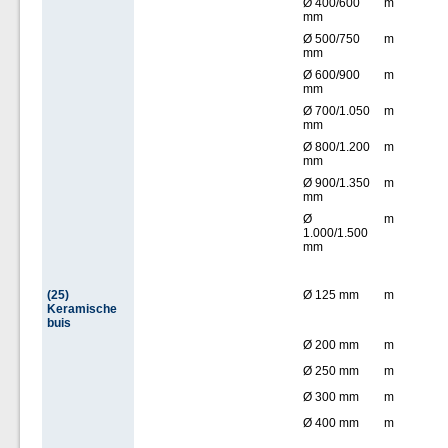
Ø 400/600
m
mm
Ø 500/750
m
mm
Ø 600/900
m
mm
Ø 700/1.050
m
mm
Ø 800/1.200
m
mm
Ø 900/1.350
m
mm
Ø
m
1.000/1.500
mm
(25)
Ø 125 mm
m
Keramische
buis
Ø 200 mm
m
Ø 250 mm
m
Ø 300 mm
m
Ø 400 mm
m