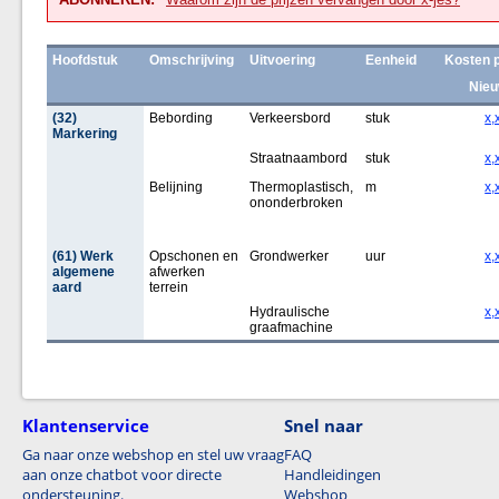
Hoofdstuk
Omschrijving
Uitvoering
Eenheid
Kosten 
Nie
(32)
Bebording
Verkeersbord
stuk
x,
Markering
Straatnaambord
stuk
x,
Belijning
Thermoplastisch,
m
x,
ononderbroken
(61) Werk
Opschonen en
Grondwerker
uur
x,
algemene
afwerken
aard
terrein
Hydraulische
x,
graafmachine
Klantenservice
Snel naar
Ga naar onze webshop en stel uw vraag
FAQ
aan onze chatbot voor directe
Handleidingen
ondersteuning.
Webshop