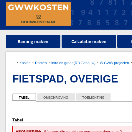
Raming maken
Calculatie maken
Kosten
Ramen
Infra en groen(RB Gebouw)
W GWW projecten
FIETSPAD, OVERIGE
TABEL
OMSCHRIJVING
TOELICHTING
Tabel
ABONNEREN:
Waarom zijn de prijzen vervangen door x-jes?