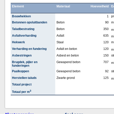
Element
Materiaal
Hoeveelheid
E
Bouwhekken
1
pr
Betonnen opsluitbanden
Beton
90
m
Taludbestrating
Beton
350
m
Asfaltverharding
Asfalt
635
m
Hekwerk
Staal
120
m
Verharding en fundering
Asfalt en beton
120
m
Asbestringen
Asbest en beton
150
st
Brugdek, pijler en
Gewapend beton
707
m
funderingen
Paalkoppen
Gewapend beton
92
st
Herstellen taluds
Zwarte grond
125
m
Totaal project
3
Totaal per m