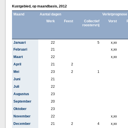
Kustgebied, op maandbasis, 2012
Maand
Aantal dagen
Verletprognose
Werk
Feest
Collectief
Vorst
roostervrij
Januari
22
5
x,xx
Februari
21
x,xx
Maart
22
x,xx
April
21
2
Mei
23
2
1
Juni
21
Juli
22
Augustus
23
September
20
Oktober
23
November
22
x,xx
December
21
2
4
x,xx