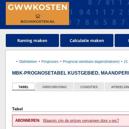
Raming maken
Calculatie maken
Statistieken
Prognoses
Prognose werkbare dagen(Indexen)
21 
MBK-PROGNOSETABEL KUSTGEBIED, MAANDPERI
TABEL
OMSCHRIJVING
CONDITIES
AFBEELDI
Tabel
ABONNEREN:
Waarom zijn de prijzen vervangen door x-jes?