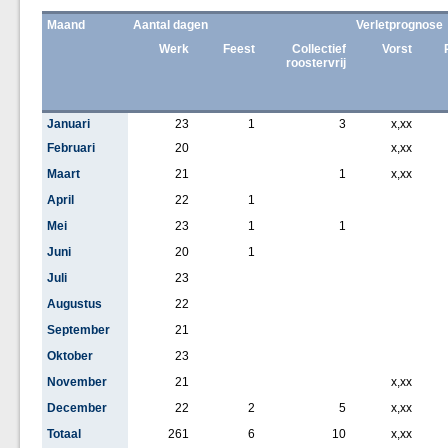
Maand
Aantal dagen
Verletprognose
Werk
Feest
Collectief
Vorst
roostervrij
Januari
23
1
3
x,xx
Februari
20
x,xx
Maart
21
1
x,xx
April
22
1
Mei
23
1
1
Juni
20
1
Juli
23
Augustus
22
September
21
Oktober
23
November
21
x,xx
December
22
2
5
x,xx
Totaal
261
6
10
x,xx