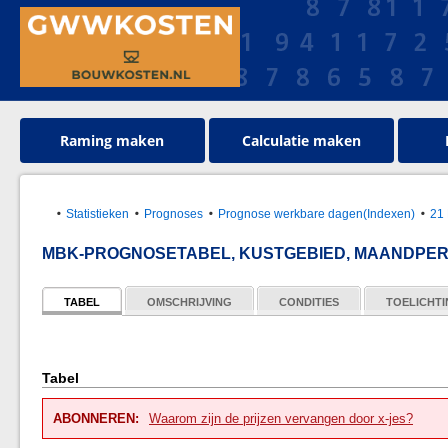
Raming maken
Calculatie maken
Statistieken
Prognoses
Prognose werkbare dagen(Indexen)
21 
MBK-PROGNOSETABEL, KUSTGEBIED, MAANDPERI
TABEL
OMSCHRIJVING
CONDITIES
TOELICHT
Tabel
ABONNEREN:
Waarom zijn de prijzen vervangen door x-jes?