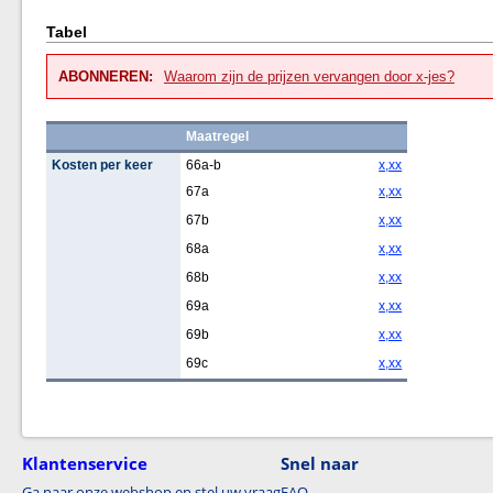
Tabel
ABONNEREN:
Waarom zijn de prijzen vervangen door x-jes?
Maatregel
Kosten per keer
66a-b
x,xx
67a
x,xx
67b
x,xx
68a
x,xx
68b
x,xx
69a
x,xx
69b
x,xx
69c
x,xx
Klantenservice
Snel naar
Ga naar onze webshop en stel uw vraag
FAQ