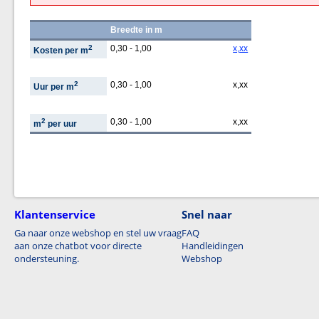
Breedte in m
2
0,30 - 1,00
x,xx
Kosten per m
2
0,30 - 1,00
x,xx
Uur per m
2
0,30 - 1,00
x,xx
m
per uur
Klantenservice
Snel naar
Ga naar onze webshop en stel uw vraag
FAQ
aan onze chatbot voor directe
Handleidingen
ondersteuning.
Webshop