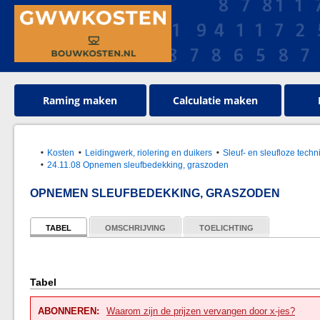
Raming maken
Calculatie maken
Kosten
Leidingwerk, riolering en duikers
Sleuf- en sleufloze tec
24.11.08 Opnemen sleufbedekking, graszoden
OPNEMEN SLEUFBEDEKKING, GRASZODEN
TABEL
OMSCHRIJVING
TOELICHTING
Tabel
ABONNEREN:
Waarom zijn de prijzen vervangen door x-jes?