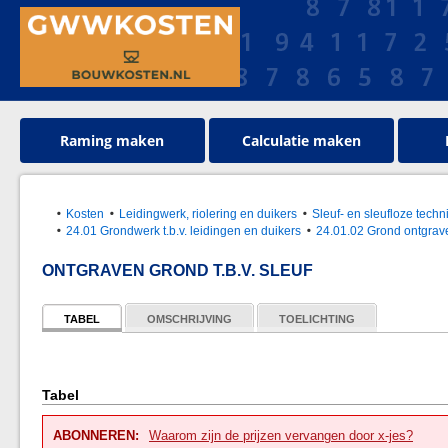
Raming maken
Calculatie maken
Kosten
Leidingwerk, riolering en duikers
Sleuf- en sleufloze tec
24.01 Grondwerk t.b.v. leidingen en duikers
24.01.02 Grond ontgraven
ONTGRAVEN GROND T.B.V. SLEUF
TABEL
OMSCHRIJVING
TOELICHTING
Tabel
ABONNEREN:
Waarom zijn de prijzen vervangen door x-jes?