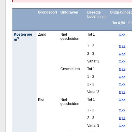
Grondsoort
Ontgraven
Breedte
Ontgravingsd
bodem in m
Tot 0,50
0,
Kosten per
Zand
Niet
Tot 1
x,xx
3
gescheiden
m
1 - 2
x,xx
2 - 3
x,xx
Vanaf 3
x,xx
Gescheiden
Tot 1
x,xx
1 - 2
x,xx
2 - 3
x,xx
Vanaf 3
x,xx
Klei
Niet
Tot 1
x,xx
gescheiden
1 - 2
x,xx
2 - 3
x,xx
Vanaf 3
x,xx