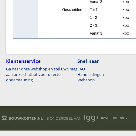
Vanaf 3
x,xx
Gescheiden
Tot 1
x,xx
1 - 2
x,xx
2 - 3
x,xx
Vanaf 3
x,xx
Klantenservice
Snel naar
Ga naar onze webshop en stel uw vraag
FAQ
aan onze chatbot voor directe
Handleidingen
ondersteuning.
Webshop