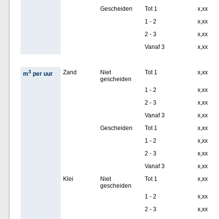
Gescheiden
Tot 1
x,xx
1 - 2
x,xx
2 - 3
x,xx
Vanaf 3
x,xx
3
Zand
Niet
Tot 1
x,xx
m
per uur
gescheiden
1 - 2
x,xx
2 - 3
x,xx
Vanaf 3
x,xx
Gescheiden
Tot 1
x,xx
1 - 2
x,xx
2 - 3
x,xx
Vanaf 3
x,xx
Klei
Niet
Tot 1
x,xx
gescheiden
1 - 2
x,xx
2 - 3
x,xx