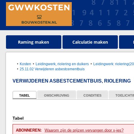
Raming maken
Calculatie maken
Kosten
Leidingwerk, riolering en duikers
Leidingwerk: riolering(
25.11.02 Verwijderen asbestcementbuis
VERWIJDEREN ASBESTCEMENTBUIS, RIOLERING
TABEL
OMSCHRIJVING
CONDITIES
TOELICHT
Tabel
ABONNEREN:
Waarom zijn de prijzen vervangen door x-jes?