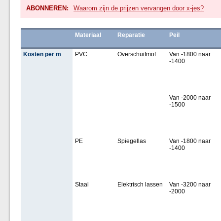
ABONNEREN:
Waarom zijn de prijzen vervangen door x-jes?
Materiaal
Reparatie
Peil
Kosten per m
PVC
Overschuifmof
Van -1800 naar
-1400
Van -2000 naar
-1500
PE
Spiegellas
Van -1800 naar
-1400
Staal
Elektrisch lassen
Van -3200 naar
-2000