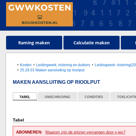
Raming maken
Calculatie maken
Kosten
Leidingwerk, riolering en duikers
Leidingwerk: riolering(
25.26.01 Maken aansluiting op rioolput
MAKEN AANSLUITING OP RIOOLPUT
TABEL
OMSCHRIJVING
CONDITIES
TOELICHT
Tabel
ABONNEREN:
Waarom zijn de prijzen vervangen door x-jes?