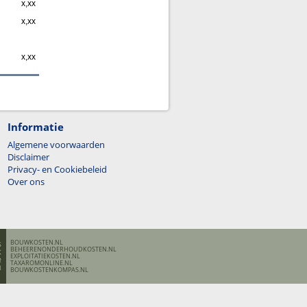
x,xx
x,xx
x,xx
Informatie
Algemene voorwaarden
Disclaimer
Privacy- en Cookiebeleid
Over ons
BOUWKOSTEN.NL
BEHEERENONDERHOUDKOSTEN.NL
EXPLOITATIEKOSTEN.NL
TAXAROMONLINE.NL
BOUWKOSTENKOMPAS.NL