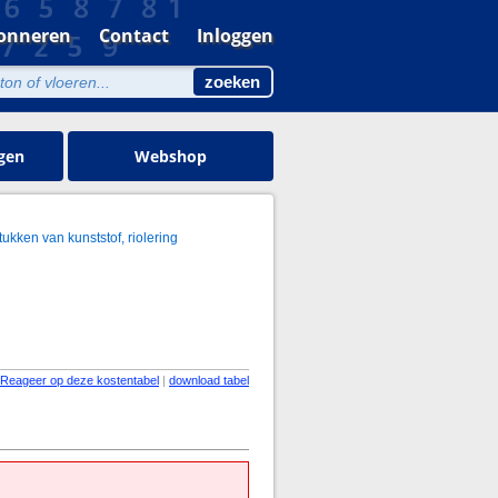
onneren
Contact
Inloggen
gen
Webshop
ukken van kunststof, riolering
Reageer op deze kostentabel
|
download tabel