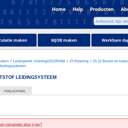
Home
Help
Producten
Ab
culatie maken
MJOB maken
Werkbare da
uikers
Leidingwerk: riolering(2015RAW)
25 Riolering
25.22 Buizen en hulpst
fleidingsystemen
TSTOF LEIDINGSYSTEEM
TOELICHTING
zen vervangen door x-jes?