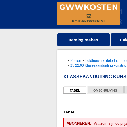
Raming maken
Cal
Kosten
Leidingwerk, riolering en d
25.22.00 Klasseaanduiding kunststo
KLASSEAANDUIDING KUNS
TABEL
OMSCHRIJVING
Tabel
ABONNEREN:
Waarom zijn de prij