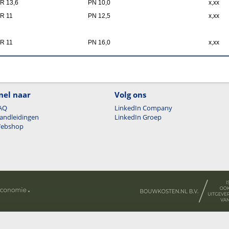
R 13,6
PN 10,0
x,xx
R 11
PN 12,5
x,xx
R 11
PN 16,0
x,xx
nel naar
Volg ons
AQ
LinkedIn Company
andleidingen
LinkedIn Groep
ebshop