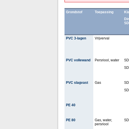
Grondstof
Toepassing
Kl
Di
S
PVC 3-lagen
Vrijverval
PVC vollewand
Persriool, water
SD
SD
PVC slagvast
Gas
SD
SD
PE 40
PE 80
Gas, water,
SD
persriool