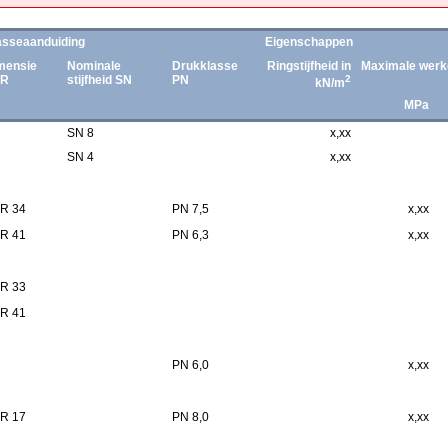
asseaanduiding
Eigenschappen
mensie
Nominale
Drukklasse
Ringstijfheid in
Maximale werk
DR
stijfheid SN
PN
2
kN/m
MPa
SN 8
x,xx
SN 4
x,xx
R 34
PN 7,5
x,xx
R 41
PN 6,3
x,xx
R 33
R 41
PN 6,0
x,xx
R 17
PN 8,0
x,xx