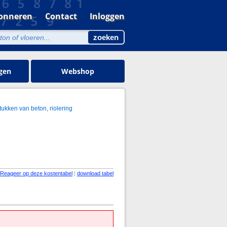
onneren
Contact
Inloggen
gen
Webshop
ukken van beton, riolering
Reageer op deze kostentabel
|
download tabel