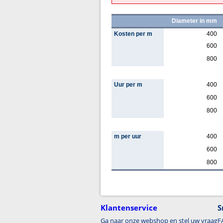
Diameter in mm
Kosten per m
400
600
800
Uur per m
400
600
800
m per uur
400
600
800
Klantenservice
S
Ga naar onze webshop en stel uw vraag
F