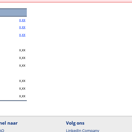
x,xx
x,xx
x,xx
x,xx
x,xx
x,xx
x,xx
x,xx
x,xx
nel naar
Volg ons
AQ
LinkedIn Company