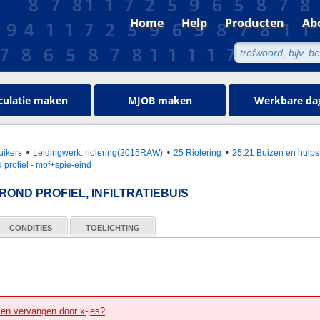
Home
Help
Producten
Ab
culatie maken
MJOB maken
Werkbare da
uikers
Leidingwerk: riolering(2015RAW)
25 Riolering
25.21 Buizen en hulpst
profiel - mof+spie-eind
OND PROFIEL, INFILTRATIEBUIS
CONDITIES
TOELICHTING
zen vervangen door x-jes?