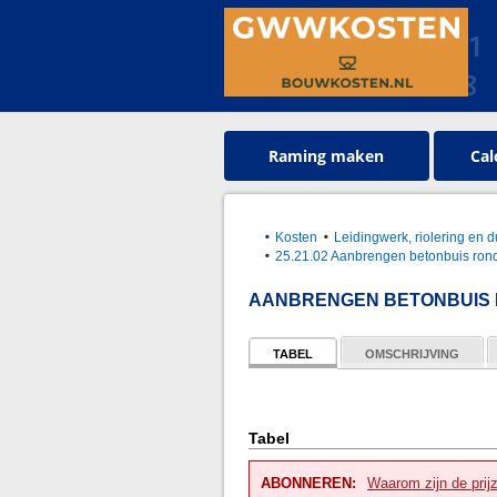
Raming maken
Cal
Kosten
Leidingwerk, riolering en d
25.21.02 Aanbrengen betonbuis rond 
AANBRENGEN BETONBUIS R
TABEL
OMSCHRIJVING
Tabel
ABONNEREN:
Waarom zijn de prij