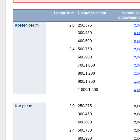
Lengte in m
Diameter in mm
Betonbuis
ongewapen
Kosten per m
2,0
250/375
x,x
300/450
x,x
400/600
x,x
2,4
500/750
x,x
600/900
x,x
700/1.050
x,x
800/1.200
x,x
900/1.350
x,x
1.000/1.500
x,x
Uur per m
2,0
250/375
x,x
300/450
x,x
400/600
x,x
2,4
500/750
x,x
600/900
x,x