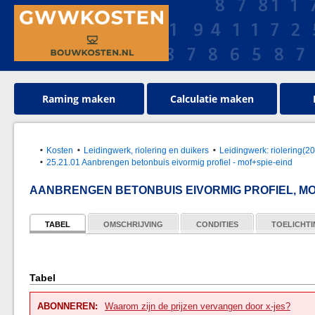
Raming maken
Calculatie maken
Kosten
Leidingwerk, riolering en duikers
Leidingwerk: riolering(
25.21.01 Aanbrengen betonbuis eivormig profiel - mof+spie-eind
AANBRENGEN BETONBUIS EIVORMIG PROFIEL, MOF
TABEL
OMSCHRIJVING
CONDITIES
TOELICHT
Tabel
ABONNEREN:
Waarom zijn de prijzen vervangen door x-jes?