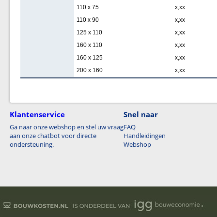
110 x 75
x,xx
110 x 90
x,xx
125 x 110
x,xx
160 x 110
x,xx
160 x 125
x,xx
200 x 160
x,xx
Klantenservice
Snel naar
Ga naar onze webshop en stel uw vraag
FAQ
aan onze chatbot voor directe
Handleidingen
ondersteuning.
Webshop