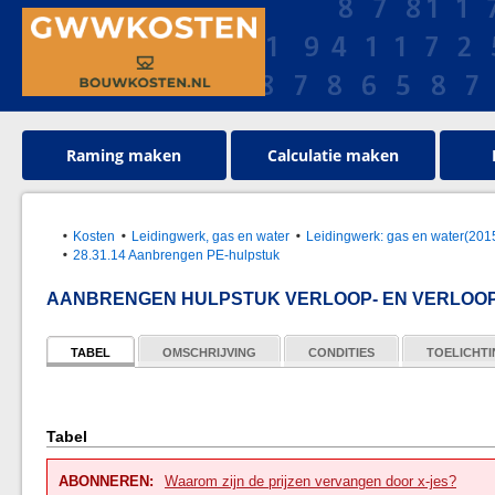
Raming maken
Calculatie maken
Kosten
Leidingwerk, gas en water
Leidingwerk: gas en water(20
28.31.14 Aanbrengen PE-hulpstuk
AANBRENGEN HULPSTUK VERLOOP- EN VERLOOP-
TABEL
OMSCHRIJVING
CONDITIES
TOELICHT
Tabel
ABONNEREN:
Waarom zijn de prijzen vervangen door x-jes?