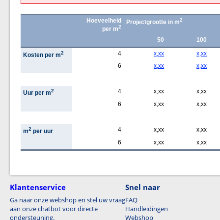
Hoeveelheid
2
Projectgrootte in m
2
per m
50
100
2
4
x,xx
x,xx
Kosten per m
6
x,xx
x,xx
2
4
x,xx
x,xx
Uur per m
6
x,xx
x,xx
2
4
x,xx
x,xx
m
per uur
6
x,xx
x,xx
Klantenservice
Snel naar
Ga naar onze webshop en stel uw vraag
FAQ
aan onze chatbot voor directe
Handleidingen
ondersteuning.
Webshop