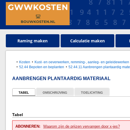
Raming maken
Calculatie maken
Kosten
Kust- en oeverwerken, remming-, aanleg- en geleidewerken
52.44 Bepoten en beplanten
52.44.11 Aanbrengen plantaardig mate
AANBRENGEN PLANTAARDIG MATERIAAL
TABEL
OMSCHRIJVING
TOELICHTING
Tabel
ABONNEREN:
Waarom zijn de prijzen vervangen door x-jes?