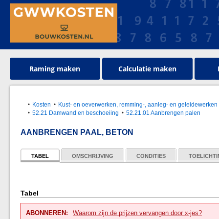
Raming maken
Calculatie maken
Kosten
Kust- en oeverwerken, remming-, aanleg- en geleidewerken
52.21 Damwand en beschoeiing
52.21.01 Aanbrengen palen
AANBRENGEN PAAL, BETON
TABEL
OMSCHRIJVING
CONDITIES
TOELICHT
Tabel
ABONNEREN:
Waarom zijn de prijzen vervangen door x-jes?