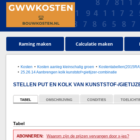
Raming maken
Calculatie maken
Kosten
Kosten aanleg kleinschalig groen
Kostentabellen(2015R
25.26.14 Aanbrengen kolk kunststof+gietijzer-combinatie
STELLEN PUT EN KOLK VAN KUNSTSTOF-/GIETIJ
TABEL
OMSCHRIJVING
CONDITIES
TOELICHT
Tabel
ABONNEREN:
Waarom zijn de prijzen vervangen door x-jes?