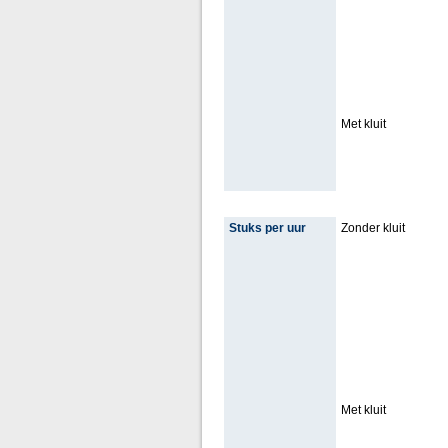
Met kluit
Stuks per uur
Zonder kluit
Met kluit