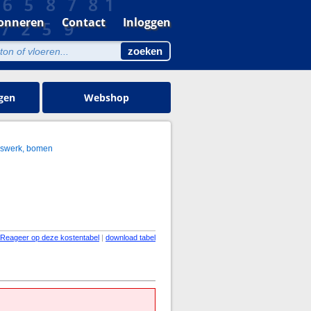
onneren
Contact
Inloggen
gen
Webshop
gswerk, bomen
Reageer op deze kostentabel
|
download tabel