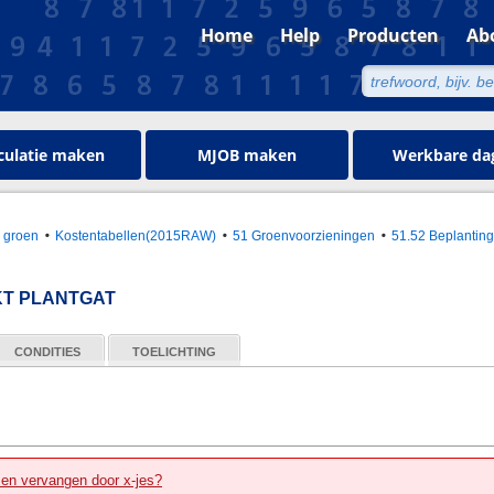
Home
Help
Producten
Ab
culatie maken
MJOB maken
Werkbare da
g groen
Kostentabellen(2015RAW)
51 Groenvoorzieningen
51.52 Beplantin
KT PLANTGAT
CONDITIES
TOELICHTING
zen vervangen door x-jes?