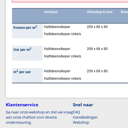
Verband
Afmeting in mm
Bree
2
Halfsteens/keper
209 x 68 x 80
Kosten per m
Halfsteens/keper cirkels
2
Halfsteens/keper
209 x 68 x 80
Uur per m
Halfsteens/keper cirkels
2
Halfsteens/keper
209 x 68 x 80
m
per uur
Halfsteens/keper cirkels
Klantenservice
Snel naar
Ga naar onze webshop en stel uw vraag
FAQ
aan onze chatbot voor directe
Handleidingen
ondersteuning.
Webshop