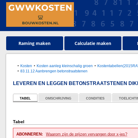
Raming maken
Calculatie maken
Kosten
Kosten aanleg kleinschalig groen
Kostentabellen(2015R
83.11.12 Aanbrengen betonstraatstenen
LEVEREN EN LEGGEN BETONSTRAATSTENEN DI
TABEL
OMSCHRIJVING
CONDITIES
TOELICHT
Tabel
ABONNEREN:
Waarom zijn de prijzen vervangen door x-jes?