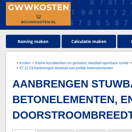
Raming maken
Calculatie maken
Kosten
Kleine kunstwerken en gemalen, kwaliteit openbare ruimte
47.11.03 Aanbrengen stuwbak van prefab betonelementen
AANBRENGEN STUWBA
BETONELEMENTEN, E
DOORSTROOMBREEDTE