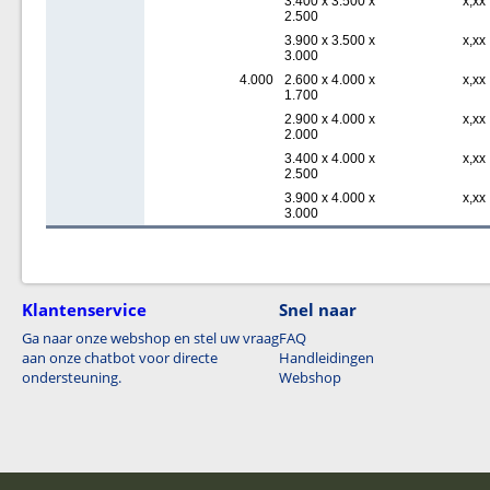
3.400 x 3.500 x
x,xx
2.500
3.900 x 3.500 x
x,xx
3.000
4.000
2.600 x 4.000 x
x,xx
1.700
2.900 x 4.000 x
x,xx
2.000
3.400 x 4.000 x
x,xx
2.500
3.900 x 4.000 x
x,xx
3.000
Klantenservice
Snel naar
Ga naar onze webshop en stel uw vraag
FAQ
aan onze chatbot voor directe
Handleidingen
ondersteuning.
Webshop