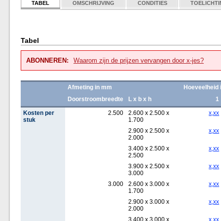
TABEL
OMSCHRIJVING
CONDITIES
TOELICHT
Tabel
ABONNEREN:
Waarom zijn de prijzen vervangen door x-jes?
Afmeting in mm
Hoeveelheid 
Doorstroombreedte
L x b x h
1
Kosten per
2.500
2.600 x 2.500 x
x,xx
stuk
1.700
2.900 x 2.500 x
x,xx
2.000
3.400 x 2.500 x
x,xx
2.500
3.900 x 2.500 x
x,xx
3.000
3.000
2.600 x 3.000 x
x,xx
1.700
2.900 x 3.000 x
x,xx
2.000
3.400 x 3.000 x
x,xx