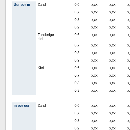
Uur per m
Zand
0,6
x,xx
x,xx
x
0,7
x,xx
x,xx
x
0,8
x,xx
x,xx
x
0,9
x,xx
x,xx
x
Zanderige
0,6
x,xx
x,xx
x
klei
0,7
x,xx
x,xx
x
0,8
x,xx
x,xx
x
0,9
x,xx
x,xx
x
Klei
0,6
x,xx
x,xx
x
0,7
x,xx
x,xx
x
0,8
x,xx
x,xx
x
0,9
x,xx
x,xx
x
m per uur
Zand
0,6
x,xx
x,xx
x
0,7
x,xx
x,xx
x
0,8
x,xx
x,xx
x
0,9
x,xx
x,xx
x