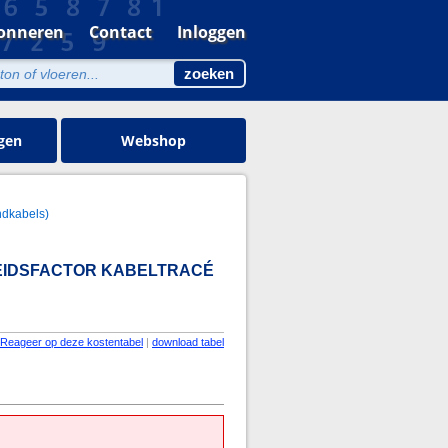
onneren
Contact
Inloggen
gen
Webshop
dkabels)
HEIDSFACTOR KABELTRACÉ
Reageer op deze kostentabel
|
download tabel