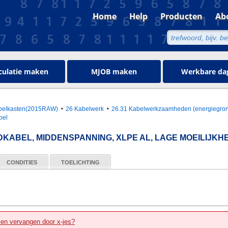
Home
Help
Producten
Ab
culatie maken
MJOB maken
Werkbare da
abelkasten(2015RAW)
26 Kabelwerk
26.31 Kabelwerkzaamheden (energiegron
bel
ABEL, MIDDENSPANNING, XLPE AL, LAGE MOEILIJK
CONDITIES
TOELICHTING
zen vervangen door x-jes?