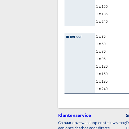
1 x 150
1 x 185
1 x 240
m per uur
1 x 35
1 x 50
1 x 70
1 x 95
1 x 120
1 x 150
1 x 185
1 x 240
Klantenservice
S
Ga naar onze webshop en stel uw vraag
F
aan onze chatbot voor directe
H