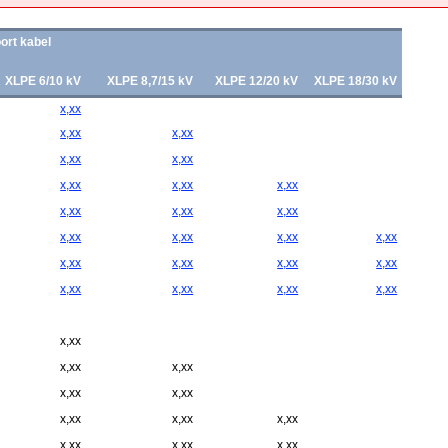
ort kabel
XLPE 6/10 kV
XLPE 8,7/15 kV
XLPE 12/20 kV
XLPE 18/30 kV
x,xx
x,xx
x,xx
x,xx
x,xx
x,xx
x,xx
x,xx
x,xx
x,xx
x,xx
x,xx
x,xx
x,xx
x,xx
x,xx
x,xx
x,xx
x,xx
x,xx
x,xx
x,xx
x,xx
x,xx
x,xx
x,xx
x,xx
x,xx
x,xx
x,xx
x,xx
x,xx
x,xx
x,xx