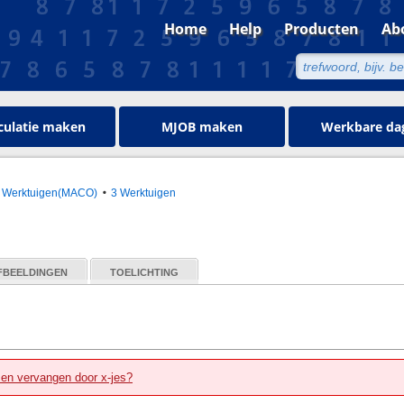
Home
Help
Producten
Ab
culatie maken
MJOB maken
Werkbare da
Werktuigen(MACO)
3 Werktuigen
FBEELDINGEN
TOELICHTING
zen vervangen door x-jes?