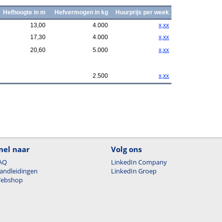
Hefhoogte in m
Hefvermogen in kg
Huurprijs per week
13,00
4.000
x,xx
17,30
4.000
x,xx
20,60
5.000
x,xx
2.500
x,xx
nel naar
Volg ons
AQ
LinkedIn Company
andleidingen
LinkedIn Groep
ebshop