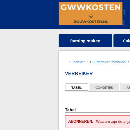
Raming maken
Cal
Tarieven
Huurtarieven materieel
VERREIKER
TABEL
CONDITIES
A
Tabel
ABONNEREN:
Waarom zijn de prij