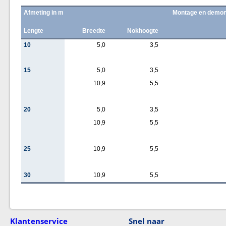
Afmeting in m
Montage en demon
Lengte
Breedte
Nokhoogte
10
5,0
3,5
15
5,0
3,5
10,9
5,5
20
5,0
3,5
10,9
5,5
25
10,9
5,5
30
10,9
5,5
Klantenservice
Snel naar