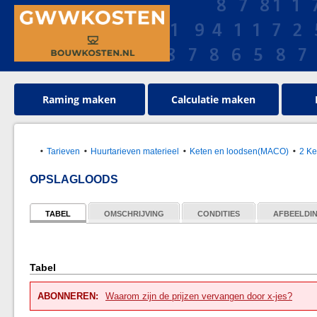
Raming maken
Calculatie maken
Tarieven
Huurtarieven materieel
Keten en loodsen(MACO)
2 Ke
OPSLAGLOODS
TABEL
OMSCHRIJVING
CONDITIES
AFBEELDI
Tabel
ABONNEREN:
Waarom zijn de prijzen vervangen door x-jes?