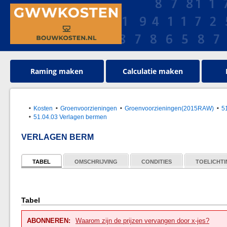
Raming maken
Calculatie maken
Kosten
Groenvoorzieningen
Groenvoorzieningen(2015RAW)
5
51.04.03 Verlagen bermen
VERLAGEN BERM
TABEL
OMSCHRIJVING
CONDITIES
TOELICHT
Tabel
ABONNEREN:
Waarom zijn de prijzen vervangen door x-jes?