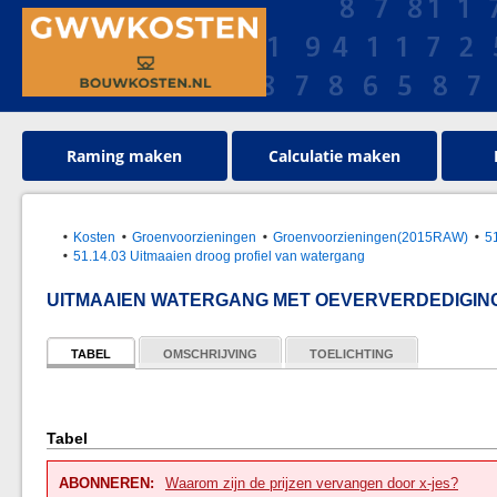
Raming maken
Calculatie maken
Kosten
Groenvoorzieningen
Groenvoorzieningen(2015RAW)
5
51.14.03 Uitmaaien droog profiel van watergang
UITMAAIEN WATERGANG MET OEVERVERDEDIGIN
TABEL
OMSCHRIJVING
TOELICHTING
Tabel
ABONNEREN:
Waarom zijn de prijzen vervangen door x-jes?