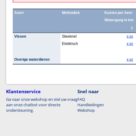
Soort
Methodiek
Kosten per keer
Watergang in km
1
Vissen
Steeknet
x,xx
Elektrisch
x,xx
Overige waterdieren
x,xx
Klantenservice
Snel naar
Ga naar onze webshop en stel uw vraag
FAQ
aan onze chatbot voor directe
Handleidingen
ondersteuning.
Webshop