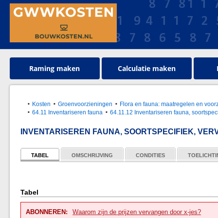
Raming maken
Calculatie maken
Kosten
Groenvoorzieningen
Flora en fauna: maatregelen en vo
64.11 Inventariseren fauna
64.11.12 Inventariseren fauna, soortspeci
INVENTARISEREN FAUNA, SOORTSPECIFIEK, VER
TABEL
OMSCHRIJVING
CONDITIES
TOELICHT
Tabel
ABONNEREN:
Waarom zijn de prijzen vervangen door x-jes?