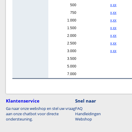
500
x,xx
750
x,xx
1.000
x,xx
1.500
x,xx
2.000
x,xx
2.500
x,xx
3.000
x,xx
3.500
5.000
7.000
Klantenservice
Snel naar
Ga naar onze webshop en stel uw vraag
FAQ
aan onze chatbot voor directe
Handleidingen
ondersteuning.
Webshop