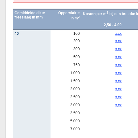
Gemiddelde dikte
Oppervlakte
2
Kosten per m
bij een breedte 
freeslaag in mm
2
in m
2,50 - 4,00
40
100
x,xx
200
x,xx
300
x,xx
500
x,xx
750
x,xx
1.000
x,xx
1.500
x,xx
2.000
x,xx
2.500
x,xx
3.000
x,xx
3.500
5.000
7.000