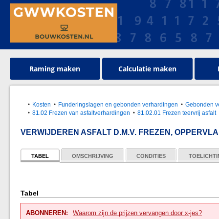
Raming maken
Calculatie maken
Kosten
Funderingslagen en gebonden verhardingen
Gebonden v
81.02 Frezen van asfaltverhardingen
81.02.01 Frezen teervrij asfalt
VERWIJDEREN ASFALT D.M.V. FREZEN, OPPERVL
TABEL
OMSCHRIJVING
CONDITIES
TOELICHT
Tabel
ABONNEREN:
Waarom zijn de prijzen vervangen door x-jes?