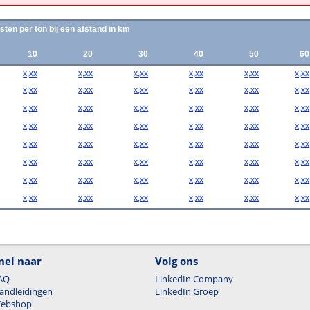
sten per ton bij een afstand in km
10
20
30
40
50
60
x,xx
x,xx
x,xx
x,xx
x,xx
x,xx
x,xx
x,xx
x,xx
x,xx
x,xx
x,xx
x,xx
x,xx
x,xx
x,xx
x,xx
x,xx
x,xx
x,xx
x,xx
x,xx
x,xx
x,xx
x,xx
x,xx
x,xx
x,xx
x,xx
x,xx
x,xx
x,xx
x,xx
x,xx
x,xx
x,xx
x,xx
x,xx
x,xx
x,xx
x,xx
x,xx
x,xx
x,xx
x,xx
x,xx
x,xx
x,xx
nel naar
Volg ons
AQ
LinkedIn Company
andleidingen
LinkedIn Groep
ebshop