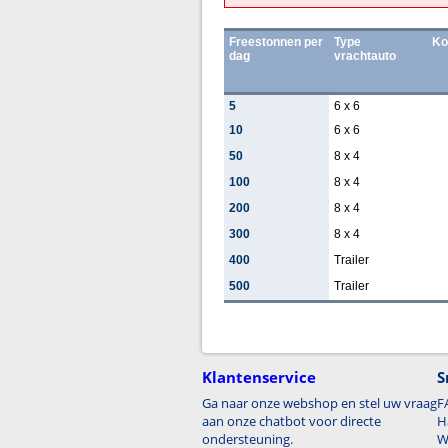
Freestonnen per
Type
Ko
dag
vrachtauto
5
6 x 6
10
6 x 6
50
8 x 4
100
8 x 4
200
8 x 4
300
8 x 4
400
Trailer
500
Trailer
Klantenservice
S
Ga naar onze webshop en stel uw vraag
F
aan onze chatbot voor directe
H
ondersteuning.
W