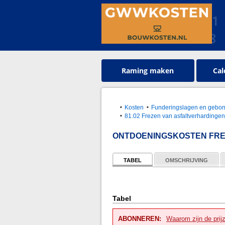
Raming maken
Cal
Kosten
Funderingslagen en gebo
81.02 Frezen van asfaltverhardinge
ONTDOENINGSKOSTEN FR
TABEL
OMSCHRIJVING
Tabel
ABONNEREN:
Waarom zijn de prij