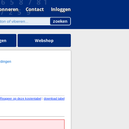
onneren
Contact
Inloggen
gen
Webshop
rdingen
Reageer op deze kostentabel
|
download tabel