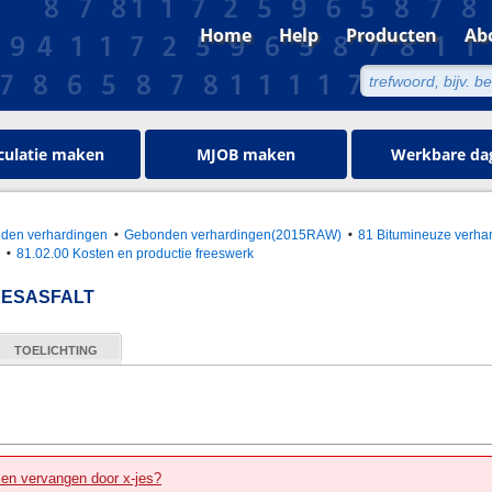
Home
Help
Producten
Ab
culatie maken
MJOB maken
Werkbare da
nden verhardingen
Gebonden verhardingen(2015RAW)
81 Bitumineuze verha
n
81.02.00 Kosten en productie freeswerk
EESASFALT
TOELICHTING
zen vervangen door x-jes?