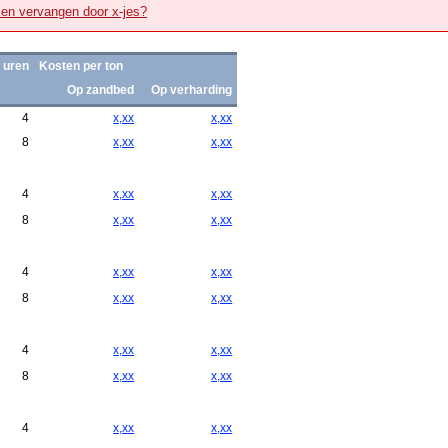
zen vervangen door x-jes?
 uren
Kosten per ton
Op zandbed
Op verharding
4
x,xx
x,xx
8
x,xx
x,xx
4
x,xx
x,xx
8
x,xx
x,xx
4
x,xx
x,xx
8
x,xx
x,xx
4
x,xx
x,xx
8
x,xx
x,xx
4
x,xx
x,xx