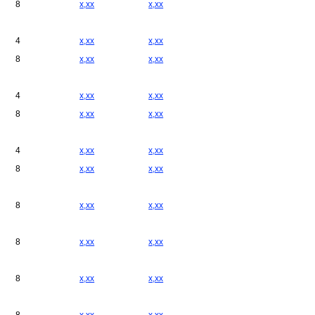
8
x,xx
x,xx
4
x,xx
x,xx
8
x,xx
x,xx
4
x,xx
x,xx
8
x,xx
x,xx
4
x,xx
x,xx
8
x,xx
x,xx
8
x,xx
x,xx
8
x,xx
x,xx
8
x,xx
x,xx