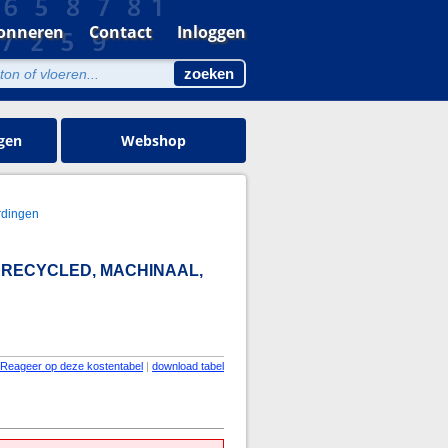
onneren
Contact
Inloggen
gen
Webshop
rdingen
GERECYCLED, MACHINAAL,
Reageer op deze kostentabel
|
download tabel