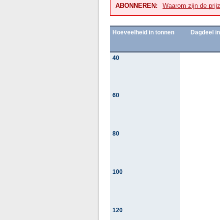
ABONNEREN:
Waarom zijn de prij
Hoeveelheid in tonnen
Dagdeel in
40
60
80
100
120