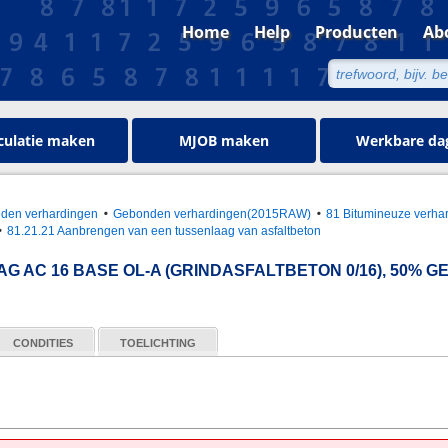
Home
Help
Producten
Ab
culatie maken
MJOB maken
Werkbare da
nden verhardingen
Gebonden verhardingen(2015RAW)
81 Bitumineuze verha
81.21.21 Aanbrengen van een tussenlaag van asfaltbeton
 AC 16 BASE OL-A (GRINDASFALTBETON 0/16), 50% 
CONDITIES
TOELICHTING