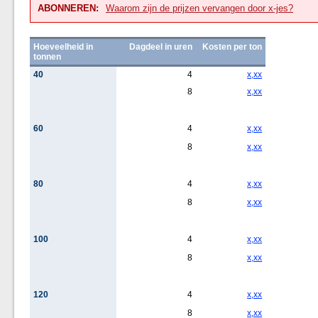
ABONNEREN:
Waarom zijn de prijzen vervangen door x-jes?
Hoeveelheid in
Dagdeel in uren
Kosten per ton
tonnen
40
4
x,xx
8
x,xx
60
4
x,xx
8
x,xx
80
4
x,xx
8
x,xx
100
4
x,xx
8
x,xx
120
4
x,xx
8
x,xx