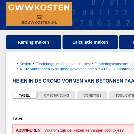
Raming maken
Calculatie maken
Kosten
Funderings- en betonconstructies
Funderingsconstructie
41.02 Aanbrengen in de grond gevormde palen
41.02.01 Aanbrenge
HEIEN IN DE GROND VORMEN VAN BETONNEN PA
TABEL
OMSCHRIJVING
CONDITIES
TOELICHT
Tabel
ABONNEREN:
Waarom zijn de prijzen vervangen door x-jes?