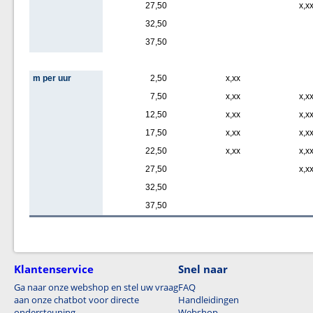
27,50
x,x
32,50
37,50
m per uur
2,50
x,xx
7,50
x,xx
x,x
12,50
x,xx
x,x
17,50
x,xx
x,x
22,50
x,xx
x,x
27,50
x,x
32,50
37,50
Klantenservice
Snel naar
Ga naar onze webshop en stel uw vraag
FAQ
aan onze chatbot voor directe
Handleidingen
ondersteuning.
Webshop