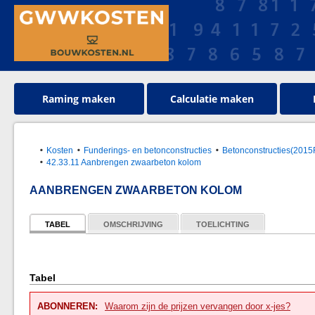
Raming maken
Calculatie maken
Kosten
Funderings- en betonconstructies
Betonconstructies(201
42.33.11 Aanbrengen zwaarbeton kolom
AANBRENGEN ZWAARBETON KOLOM
TABEL
OMSCHRIJVING
TOELICHTING
Tabel
ABONNEREN:
Waarom zijn de prijzen vervangen door x-jes?