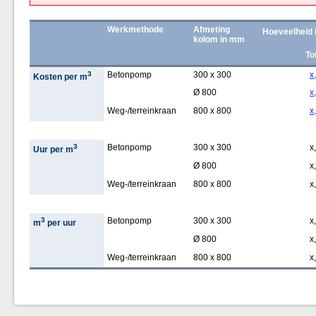
Werkmethode
Afmeting
Hoeveelheid 
kolom in mm
To
3
Betonpomp
300 x 300
x
Kosten per m
Ø 800
x
Weg-/terreinkraan
800 x 800
x
3
Betonpomp
300 x 300
x
Uur per m
Ø 800
x
Weg-/terreinkraan
800 x 800
x
3
Betonpomp
300 x 300
x
m
per uur
Ø 800
x
Weg-/terreinkraan
800 x 800
x