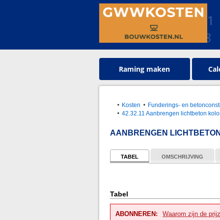
Raming maken
Cal
Kosten
Funderings- en betonconst
42.32.11 Aanbrengen lichtbeton kol
AANBRENGEN LICHTBETO
TABEL
OMSCHRIJVING
Tabel
ABONNEREN:
Waarom zijn de prij