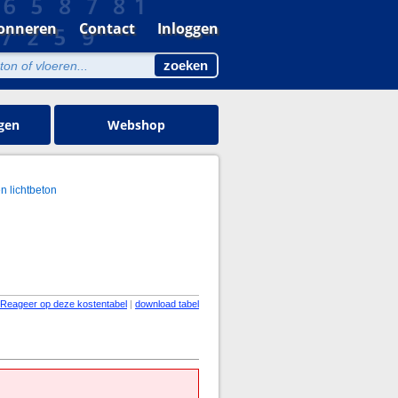
onneren
Contact
Inloggen
gen
Webshop
n lichtbeton
Reageer op deze kostentabel
|
download tabel