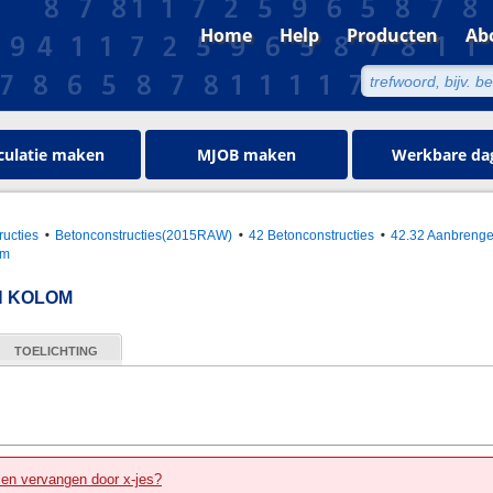
Home
Help
Producten
Ab
culatie maken
MJOB maken
Werkbare da
ructies
Betonconstructies(2015RAW)
42 Betonconstructies
42.32 Aanbrenge
om
N KOLOM
TOELICHTING
zen vervangen door x-jes?