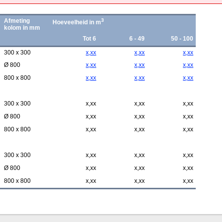
Afmeting
3
Hoeveelheid in m
kolom in mm
Tot 6
6 - 49
50 - 100
300 x 300
x,xx
x,xx
x,xx
Ø 800
x,xx
x,xx
x,xx
800 x 800
x,xx
x,xx
x,xx
300 x 300
x,xx
x,xx
x,xx
Ø 800
x,xx
x,xx
x,xx
800 x 800
x,xx
x,xx
x,xx
300 x 300
x,xx
x,xx
x,xx
Ø 800
x,xx
x,xx
x,xx
800 x 800
x,xx
x,xx
x,xx